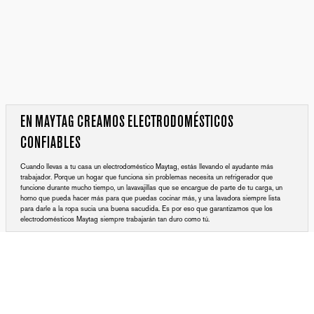
EN MAYTAG CREAMOS ELECTRODOMÉSTICOS
CONFIABLES
Cuando llevas a tu casa un electrodoméstico Maytag, estás llevando el ayudante más
trabajador. Porque un hogar que funciona sin problemas necesita un refrigerador que
funcione durante mucho tiempo, un lavavajillas que se encargue de parte de tu carga, un
horno que pueda hacer más para que puedas cocinar más, y una lavadora siempre lista
para darle a la ropa sucia una buena sacudida. Es por eso que garantizamos que los
electrodomésticos Maytag siempre trabajarán tan duro como tú.