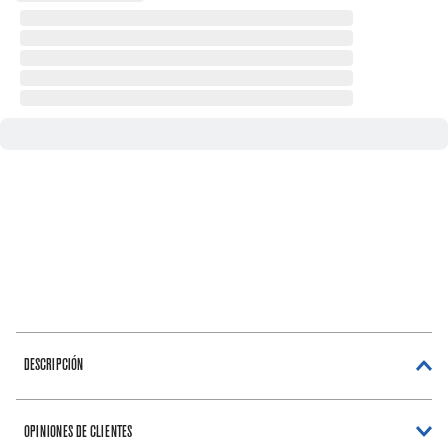
DESCRIPCIÓN
OPINIONES DE CLIENTES
Filtro universal de agua y fábrica de hielo Whirlpool SKU: