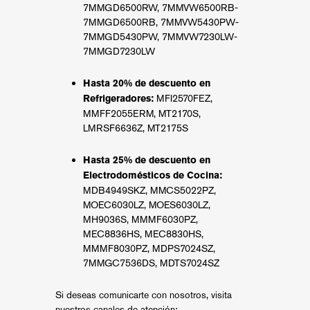
7MMGD6500RW, 7MMVW6500RB-
7MMGD6500RB, 7MMVW5430PW-
7MMGD5430PW, 7MMVW7230LW-
7MMGD7230LW
Hasta 20% de descuento en
MFI2570FEZ,
Refrigeradores:
MMFF2055ERM, MT2170S,
LMRSF6636Z, MT2175S
Hasta 25% de descuento en
Electrodomésticos de Cocina:
MDB4949SKZ, MMCS5022PZ,
MOEC6030LZ, MOES6030LZ,
MH9036S, MMMF6030PZ,
MEC8836HS, MEC8830HS,
MMMF8030PZ, MDPS7024SZ,
7MMGC7536DS, MDTS7024SZ
Si deseas comunicarte con nosotros, visita
nuestros canales de atención: