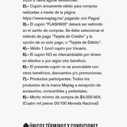
Cupón únicamente válido para compras
2).-
realizadas a través de la página
https://www.maytag.mx/
pagando con Paypal
El cupón "FLASH600” deberá ser redimido
3).-
en el carrito de compras. Se debe seleccionar el
método de pago “Tarjeta de Crédito” y la
opción de un solo pago, o “Tarjeta de Débito”.
Válido 1 (uno) cupón por Usuario.
4).-
El cupón NO es intercambiable por dinero
5).-
en efectivo o por algún otro beneficio.
El presente cupón no es acumulable con
6).-
otros beneficios, descuentos y/o promociones.
Productos participantes: Todos los
7).-
productos de la marca Maytag a excepción de
accesorios, consumibles y pedestales.
Monto mínimo de compra de $4,000 M.N.
8).-
(Cuatro mil pesos 00/100 Moneda Nacional)
🔷ÚNICOS TÉRMINOS Y CONDICIONES