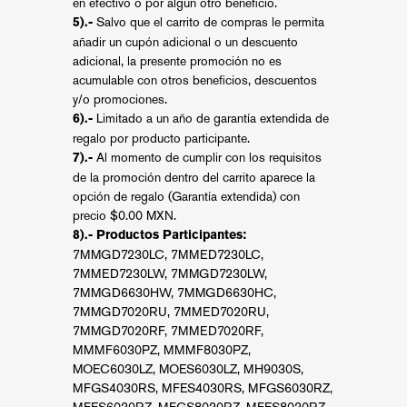
en efectivo o por algún otro beneficio.
Salvo que el carrito de compras le permita
5).-
añadir un cupón adicional o un descuento
adicional, la presente promoción no es
acumulable con otros beneficios, descuentos
y/o promociones.
Limitado a un año de garantía extendida de
6).-
regalo por producto participante.
Al momento de cumplir con los requisitos
7).-
de la promoción dentro del carrito aparece la
opción de regalo (Garantía extendida) con
precio $0.00 MXN.
8).-
Productos Participantes:
7MMGD7230LC, 7MMED7230LC,
7MMED7230LW, 7MMGD7230LW,
7MMGD6630HW, 7MMGD6630HC,
7MMGD7020RU, 7MMED7020RU,
7MMGD7020RF, 7MMED7020RF,
MMMF6030PZ, MMMF8030PZ,
MOEC6030LZ, MOES6030LZ, MH9030S,
MFGS4030RS, MFES4030RS, MFGS6030RZ,
MFES6030RZ, MFGS8030RZ, MFES8030RZ,