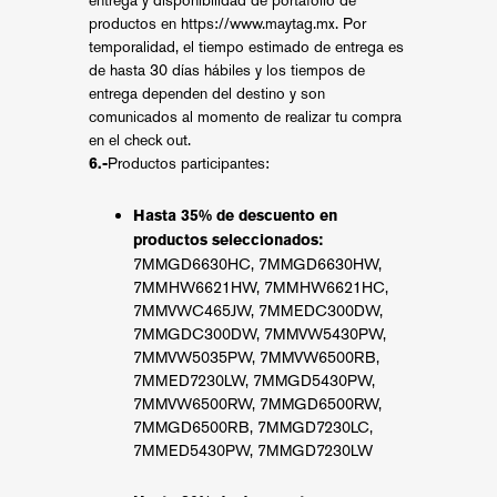
productos en
https://www.maytag.mx
. Por
temporalidad, el tiempo estimado de entrega es
de hasta 30 días hábiles y los tiempos de
entrega dependen del destino y son
comunicados al momento de realizar tu compra
en el check out.
Productos participantes:
6.-
Hasta 35% de descuento en
productos seleccionados:
7MMGD6630HC, 7MMGD6630HW,
7MMHW6621HW, 7MMHW6621HC,
7MMVWC465JW, 7MMEDC300DW,
7MMGDC300DW, 7MMVW5430PW,
7MMVW5035PW, 7MMVW6500RB,
7MMED7230LW, 7MMGD5430PW,
7MMVW6500RW, 7MMGD6500RW,
7MMGD6500RB, 7MMGD7230LC,
7MMED5430PW, 7MMGD7230LW