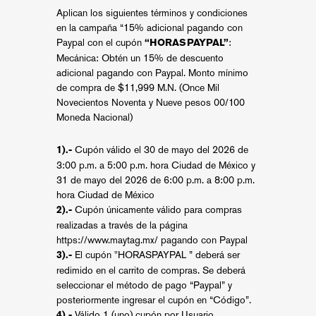
Aplican los siguientes términos y condiciones
en la campaña “15% adicional pagando con
Paypal con el cupón
:
“HORASPAYPAL”
Mecánica: Obtén un 15% de descuento
adicional pagando con Paypal. Monto mínimo
de compra de $11,999 M.N. (Once Mil
Novecientos Noventa y Nueve pesos 00/100
Moneda Nacional)
Cupón válido el 30 de mayo del 2026 de
1).-
3:00 p.m. a 5:00 p.m. hora Ciudad de México y
31 de mayo del 2026 de 6:00 p.m. a 8:00 p.m.
hora Ciudad de México
Cupón únicamente válido para compras
2).-
realizadas a través de la página
https://www.maytag.mx/
pagando con Paypal
El cupón "HORASPAYPAL ” deberá ser
3).-
redimido en el carrito de compras. Se deberá
seleccionar el método de pago “Paypal” y
posteriormente ingresar el cupón en “Código”.
Válido 1 (uno) cupón por Usuario.
4).-