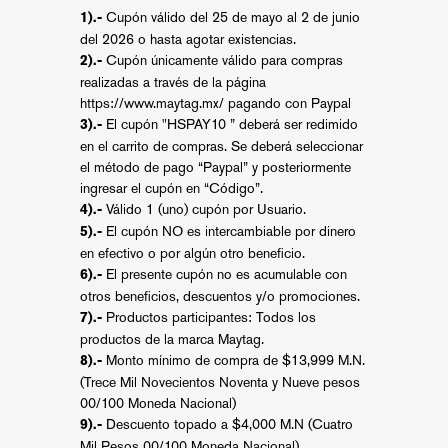
Cupón válido del 25 de mayo al 2 de junio
1).-
del 2026 o hasta agotar existencias.
Cupón únicamente válido para compras
2).-
realizadas a través de la página
https://www.maytag.mx/
pagando con Paypal
El cupón "HSPAY10 ” deberá ser redimido
3).-
en el carrito de compras. Se deberá seleccionar
el método de pago “Paypal” y posteriormente
ingresar el cupón en “Código”.
Válido 1 (uno) cupón por Usuario.
4).-
El cupón NO es intercambiable por dinero
5).-
en efectivo o por algún otro beneficio.
El presente cupón no es acumulable con
6).-
otros beneficios, descuentos y/o promociones.
Productos participantes: Todos los
7).-
productos de la marca Maytag.
Monto mínimo de compra de $13,999 M.N.
8).-
(Trece Mil Novecientos Noventa y Nueve pesos
00/100 Moneda Nacional)
Descuento topado a $4,000 M.N (Cuatro
9).-
Mil Pesos 00/100 Moneda Nacional)