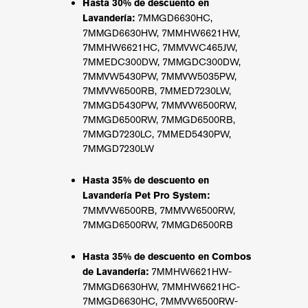
Hasta 30% de descuento en
7MMGD6630HC,
Lavandería:
7MMGD6630HW, 7MMHW6621HW,
7MMHW6621HC, 7MMVWC465JW,
7MMEDC300DW, 7MMGDC300DW,
7MMVW5430PW, 7MMVW5035PW,
7MMVW6500RB, 7MMED7230LW,
7MMGD5430PW, 7MMVW6500RW,
7MMGD6500RW, 7MMGD6500RB,
7MMGD7230LC, 7MMED5430PW,
7MMGD7230LW
Hasta 35% de descuento en
Lavandería Pet Pro System:
7MMVW6500RB, 7MMVW6500RW,
7MMGD6500RW, 7MMGD6500RB
Hasta 35% de descuento en Combos
7MMHW6621HW-
de Lavandería:
7MMGD6630HW, 7MMHW6621HC-
7MMGD6630HC, 7MMVW6500RW-