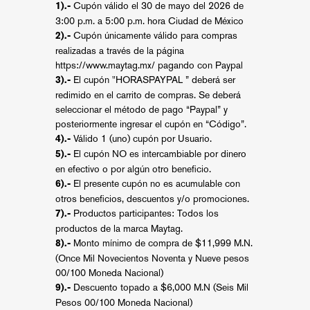
Cupón válido el 30 de mayo del 2026 de
1).-
3:00 p.m. a 5:00 p.m. hora Ciudad de México
Cupón únicamente válido para compras
2).-
realizadas a través de la página
https://www.maytag.mx/
pagando con Paypal
El cupón "HORASPAYPAL ” deberá ser
3).-
redimido en el carrito de compras. Se deberá
seleccionar el método de pago “Paypal” y
posteriormente ingresar el cupón en “Código”.
Válido 1 (uno) cupón por Usuario.
4).-
El cupón NO es intercambiable por dinero
5).-
en efectivo o por algún otro beneficio.
El presente cupón no es acumulable con
6).-
otros beneficios, descuentos y/o promociones.
Productos participantes: Todos los
7).-
productos de la marca Maytag.
Monto mínimo de compra de $11,999 M.N.
8).-
(Once Mil Novecientos Noventa y Nueve pesos
00/100 Moneda Nacional)
Descuento topado a $6,000 M.N (Seis Mil
9).-
Pesos 00/100 Moneda Nacional)