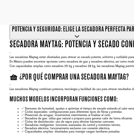
POTENCIA Y SEGURIDAD: ELIGE LA SECADORA PERFECTA PAR
SECADORA MAYTAG: POTENCIA Y SECADO CON
-
Las secadoras Maytag están diseñadas para ofrecer un secado potente, uniforme y confiable para
En México puedes encontrar opciones como
secadora de gas
y
secadora eléctrica
, así como mod
Con capacidades amplias como
secadora 25 kg
y
secadora 28 kg
, las secadoras Maytag permit
-
🧺 ¿POR QUÉ COMPRAR UNA SECADORA MAYTAG?
-
Las secadoras Maytag combinan potencia, tecnología y facilidad de uso para ofrecer resultados d
-
MUCHOS MODELOS INCORPORAN FUNCIONES COMO:
✅
Sensores de humedad:
ayudan a optimizar el tiempo de secado evitando el calor exce
✅
Ciclos especiales:
configuraciones para diferentes tipos de fibras y prendas.
✅
Prevención de arrugas:
movimientos intermitentes al finalizar el ciclo.
✅
Secadora de gas:
utiliza gas natural o propano para generar calor de forma eficiente.
✅
Ciclos de desinfección:
uso de vapor para eliminar bacterias comunes.
✅
Secadoras inteligentes:
funciones avanzadas de control y monitoreo remoto.
✅
Secadora eléctrica:
funcionamiento exclusivo con conexión eléctrica.
✅
Capacidades amplias:
diseñadas para manejar cargas familiares pesadas.