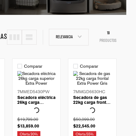
19
RAS
RELEVANCIA
PRODUCTOS
Comparar
Comparar
7MMED5430PW
7MMGD6630HC
Secadora eléctrica
Secadora de gas
26kg carga
22kg carga frontal
superior Extra
Extra Power Gris
Power
$
19
,
799
.
00
$
50
,
099
.
00
$
13
,
859
.
00
$
22
,
545
.
00
Oferta
30%
Oferta
55%