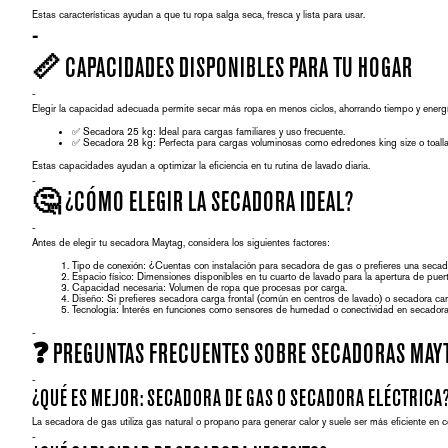
Estas características ayudan a que tu ropa salga seca, fresca y lista para usar.
-
📏 CAPACIDADES DISPONIBLES PARA TU HOGAR
-
Elegir la capacidad adecuada permite secar más ropa en menos ciclos, ahorrando tiempo y energí
✅
Secadora 25 kg:
Ideal para cargas familiares y uso frecuente.
✅
Secadora 28 kg:
Perfecta para cargas voluminosas como edredones king size o toall
Estas capacidades ayudan a optimizar la eficiencia en tu rutina de lavado diaria.
-
🤔 ¿CÓMO ELEGIR LA SECADORA IDEAL?
-
Antes de elegir tu secadora Maytag, considera los siguientes factores:
Tipo de conexión:
¿Cuentas con instalación para
secadora de gas
o prefieres una
secado
Espacio físico:
Dimensiones disponibles en tu cuarto de lavado para la apertura de puert
Capacidad necesaria:
Volumen de ropa que procesas por carga.
Diseño:
Si prefieres
secadora carga frontal
(común en centros de lavado) o
secadora car
Tecnología:
Interés en funciones como sensores de humedad o conectividad en
secadora
-
❓ PREGUNTAS FRECUENTES SOBRE SECADORAS MAY
-
¿QUÉ ES MEJOR: SECADORA DE GAS O SECADORA ELÉCTRICA
La
secadora de gas
utiliza gas natural o propano para generar calor y suele ser más eficiente en
-