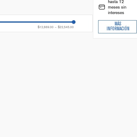
hasta 12
meses sin
intereses
MÁS
$12,669.00
–
$22,545.00
INFORMACIÓN