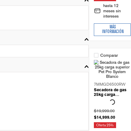
hasta 12
meses sin
intereses
MÁS
INFORMACIÓN
Comparar
7MMGD6500RW
Secadora de gas
25kg carga
superior Pet Pro
System Blanco
$
19
,
999
.
00
$
14
,
999
.
00
Oferta
25%