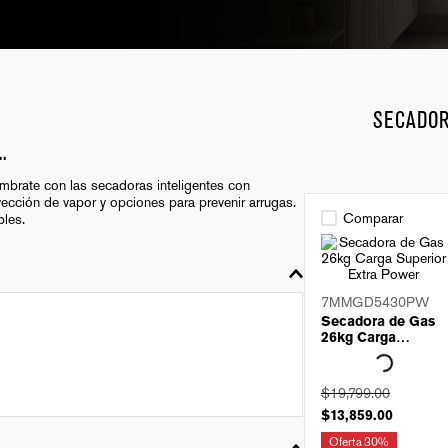
SECADO
.
mbrate con las secadoras inteligentes con
ección de vapor y opciones para prevenir arrugas.
Comparar
bles.
7MMGD5430PW
Secadora de Gas
26kg Carga
Superior Extra
Power
$
19
,
799
.
00
$
13
,
859
.
00
Oferta
30%