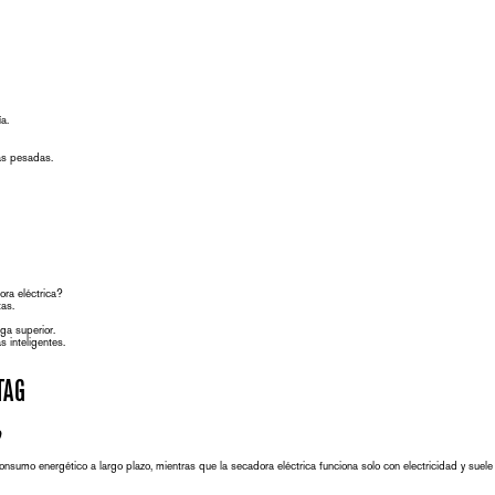
a.
as pesadas.
ra eléctrica
?
as.
ga superior
.
s inteligentes
.
TAG
?
 consumo energético a largo plazo, mientras que la
secadora eléctrica
funciona solo con electricidad y suele