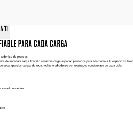
A TI
FIABLE PARA CADA CARGA
 todo tipo de prendas.
elos de
secadora carga frontal
o
secadora carga superior
, pensados para adaptarse a tu espacio de lava
en secar grandes cargas de ropa, toallas o edredones con resultados consistentes en cada ciclo.
e secado eficientes.
sivo.