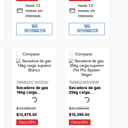
hasta 12
hasta 12
meses sin
meses sin
intereses
intereses
MÁS
MÁS
INFORMACIÓN
INFORMACIÓN
Comparar
Comparar
7MMGDC300DW
7MMGD6500RB
Secadora de gas
Secadora de gas
19kg carga
25kg carga
superior Blanco
superior Pet Pro
System Negro
$
17
,
299
.
00
$
21
,
999
.
00
$
12
,
979
.
00
$
15
,
399
.
00
Oferta
25%
Oferta
30%