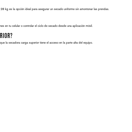
 28 kg
es la opción ideal para asegurar un secado uniforme sin amontonar las prendas.
es en tu celular o controlar el ciclo de secado desde una aplicación móvil.
ERIOR?
 que la
secadora carga superior
tiene el acceso en la parte alta del equipo.