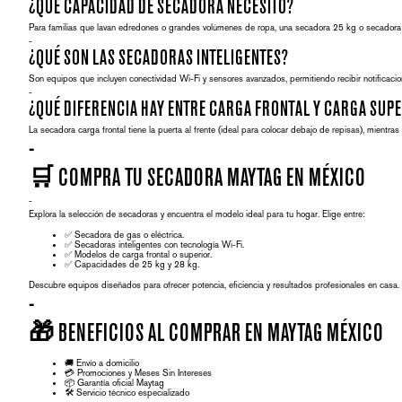
¿QUÉ CAPACIDAD DE SECADORA NECESITO?
Para familias que lavan edredones o grandes volúmenes de ropa, una
secadora 25 kg
o
secadora
-
¿QUÉ SON LAS SECADORAS INTELIGENTES?
Son equipos que incluyen conectividad Wi-Fi y sensores avanzados, permitiendo recibir notificacion
-
¿QUÉ DIFERENCIA HAY ENTRE CARGA FRONTAL Y CARGA SUP
La
secadora carga frontal
tiene la puerta al frente (ideal para colocar debajo de repisas), mientras
-
🛒 COMPRA TU SECADORA MAYTAG EN MÉXICO
-
Explora la selección de secadoras y encuentra el modelo ideal para tu hogar. Elige entre:
✅ Secadora de gas o eléctrica.
✅ Secadoras inteligentes con tecnología Wi-Fi.
✅ Modelos de carga frontal o superior.
✅ Capacidades de 25 kg y 28 kg.
Descubre equipos diseñados para ofrecer potencia, eficiencia y resultados profesionales en casa.
-
🎁 BENEFICIOS AL COMPRAR EN MAYTAG MÉXICO
🚚
Envío a domicilio
💳
Promociones
y Meses Sin Intereses
📦
Garantía oficial
Maytag
🛠
Servicio técnico
especializado