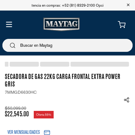
+
Asistencia en compras: +52 (81) 8329-2100 Opción 1
SECADORA DE GAS 22KG CARGA FRONTAL EXTRA POWER
GRIS
7MMGD6630HC
$
50
,
099
.
00
$
22
,
545
.
00
Oferta
55%
VER MENSUALIDADES