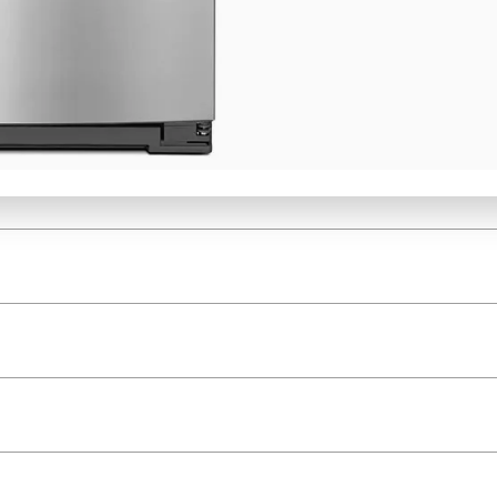
e de 25.60 p3 en Acero Inoxidable obtendrás un poderoso nivel de enfriam
 de cristal templado Spill Catcher y anaqueles con capacidad de galón. Ade
stalación y servicios adicionales comunicate en nuestra
linea de WhatsAp
ALTURA
ANCHO
.
Gris
PESO
Acero Inoxidable
MANUAL DE USO Y CUIDADO