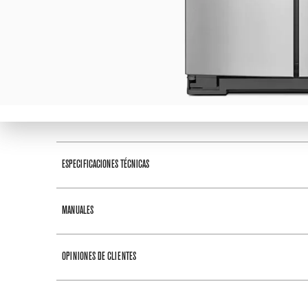
DESCRIPCIÓN
DIMENSIONES
Con el Refrigerador Maytag Side by Sid
almacenamiento, cuenta con 4 parrillas
compresor.MAYTAG®
ESPECIFICACIONES TÉCNICAS
Para mayor información sobre envíos, in
MANUALES
Exterior
Descarga información importante sobre este producto
OPINIONES DE CLIENTES
Color
Material