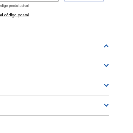
ódigo postal actual
mi código postal
40
69