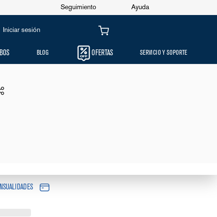
Seguimiento
Ayuda
4
,
999
.
00
$
4
,
499
.
00
Oferta
10%
Iniciar sesión
AGREGAR AL
CARRITO
BOS
BLOG
OFERTAS
SERVICIO Y SOPORTE
L 40 CM VULCANO BLACK
5MBK
00
Oferta
10%
NSUALIDADES