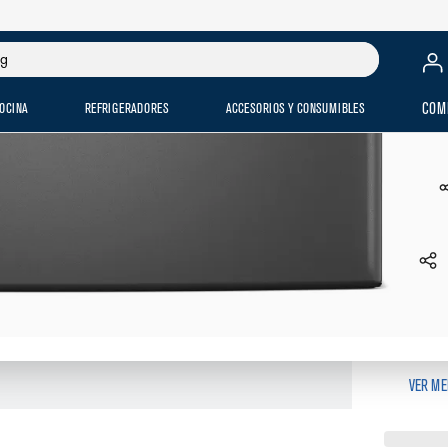
$
OCINA
REFRIGERADORES
ACCESORIOS Y CONSUMIBLES
COM
PEDESTA
XHPC15
$
4
,
999
.
00
$
4
,
499
.
VER ME