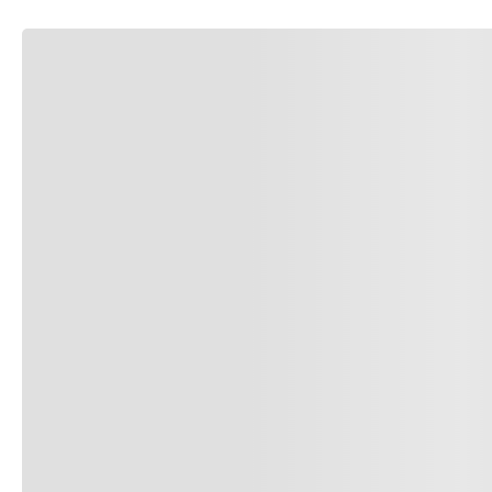
Altura
Profundidad
Peso
Medidas con caja
Ancho caja
Altura caja
Profundidad caja
Peso caja