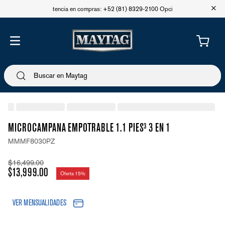
+
Asistencia en compras: +52 (81) 8329-2100 Opción 1
MICROCAMPANA EMPOTRABLE 1.1 PIES³ 3 EN 1
MMMF8030PZ
$
16
,
499
.
00
$
13
,
999
.
00
Oferta
15%
VER MENSUALIDADES