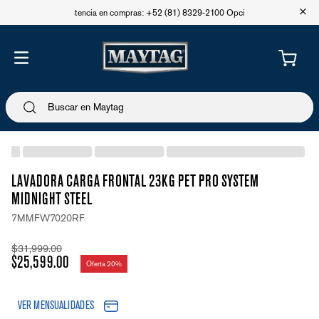
+
Asistencia en compras: +52 (81) 8329-2100 Opción 1
LAVADORA CARGA FRONTAL 23KG PET PRO SYSTEM
MIDNIGHT STEEL
7MMFW7020RF
$
31
,
999
.
00
$
25
,
599
.
00
Oferta
20%
VER MENSUALIDADES