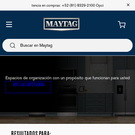
+
Asistencia en compras: +52 (81) 8329-2100 Opción 1
Espacios de organización con un propósito que funcionan para usted
VER LAS CATEGORÍAS
Hot Sale en combos en Lavandería Maytag 🔥
RESULTADOS PARA: