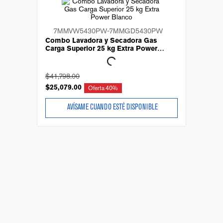
7MMVW5430PW-7MMGD5430PW
Combo Lavadora y Secadora Gas
Carga Superior 25 kg Extra Power
Blanco
$
41
,
798
.
00
$
25
,
079
.
00
Oferta
40%
AVÍSAME CUANDO ESTÉ DISPONIBLE