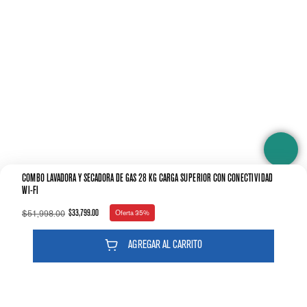
Profundidad
Lavadora: 70.8 Secadora: 76.0
Peso
Lavadora: 63.1 Secadora: 54.3
Medidas con caja
Ancho caja
Lavadora: 73.7 Secadora: 72.9
Altura caja
COMBO LAVADORA Y SECADORA DE GAS 28 KG CARGA SUPERIOR CON CONECTIVIDAD
Lavadora: 116.8 Secadora: 114.3
WI-FI
Profundidad caja
$
51
,
998
.
00
$
33
,
799
.
00
Oferta
35%
Lavadora: 73.7 Secadora: 79.5
Peso caja
AGREGAR AL CARRITO
Lavadora: 69.9 Secadora: 62.1