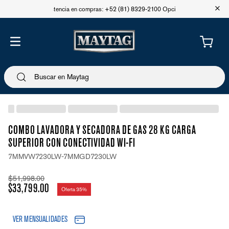
+
Asistencia en compras: +52 (81) 8329-2100 Opción 1
COMBO LAVADORA Y SECADORA DE GAS 28 KG CARGA
SUPERIOR CON CONECTIVIDAD WI-FI
7MMVW7230LW-7MMGD7230LW
$
51
,
998
.
00
$
33
,
799
.
00
Oferta
35%
VER MENSUALIDADES