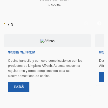
tu cocina
1
/
3
ACCESORIOS PARA TU COCINA
ACCESORI
Cocina tranquilo y con cero complicaciones con los
Descu
productos de Limpieza Affresh. Además encuentra
Affre
reguladores y otros complementos para tus
electrodomésticos de cocina.
V
VER MÁS