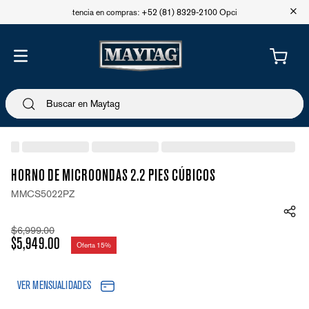
+
Asistencia en compras: +52 (81) 8329-2100 Opción 1
HORNO DE MICROONDAS 2.2 PIES CÚBICOS
MMCS5022PZ
$
6
,
999
.
00
$
5
,
949
.
00
Oferta
15%
VER MENSUALIDADES