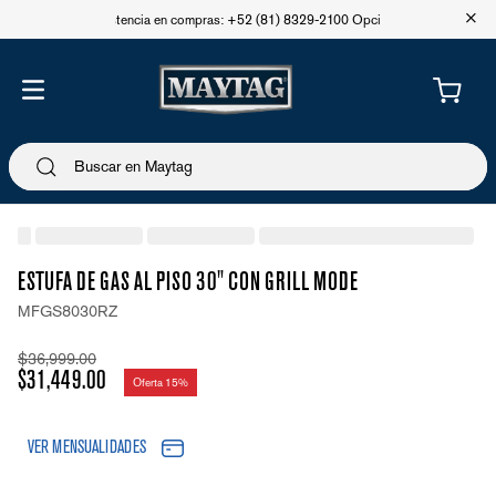
+
Asistencia en compras: +52 (81) 8329-2100 Opción 1
ESTUFA DE GAS AL PISO 30" CON GRILL MODE
MFGS8030RZ
$
36
,
999
.
00
$
31
,
449
.
00
Oferta
15%
VER MENSUALIDADES