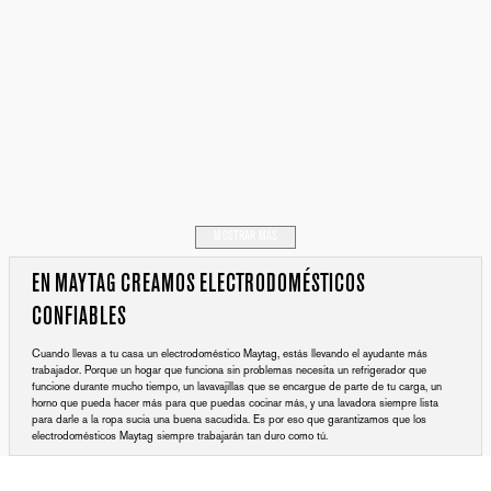
MOSTRAR MÁS
EN MAYTAG CREAMOS ELECTRODOMÉSTICOS
CONFIABLES
Cuando llevas a tu casa un electrodoméstico Maytag, estás llevando el ayudante más
trabajador. Porque un hogar que funciona sin problemas necesita un refrigerador que
funcione durante mucho tiempo, un lavavajillas que se encargue de parte de tu carga, un
horno que pueda hacer más para que puedas cocinar más, y una lavadora siempre lista
para darle a la ropa sucia una buena sacudida. Es por eso que garantizamos que los
electrodomésticos Maytag siempre trabajarán tan duro como tú.