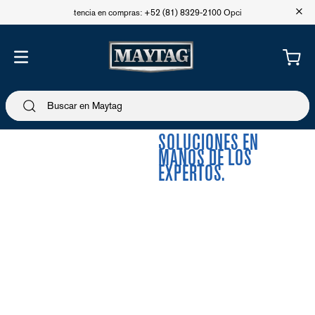
+
Asistencia en compras: +52 (81) 8329-2100 Opción 1
SOLUCIONES EN
MANOS DE LOS
EXPERTOS.
QUEREMOS
ASEGURARNOS DE
BRINDARTE LA MEJOR
EXPERIENCIA
OFRECIENDOTE UMA
VARIEDADE DE
SOLUCIONES PARA QUE
PUEDAS DISFRUTAR AL
MÁXIMO LOS BENEFICIOS
DE NUESTROS PRODUCTOS