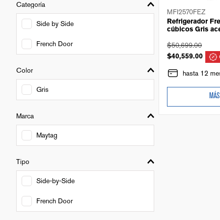
Categoría
MFI2570FEZ
Refrigerador Fr
Side by Side
cúbicos Gris ac
French Door
$
50
,
699
.
00
$
40
,
559
.
00
Color
hasta 12 mes
Gris
MÁS
Marca
Maytag
Tipo
Side-by-Side
French Door