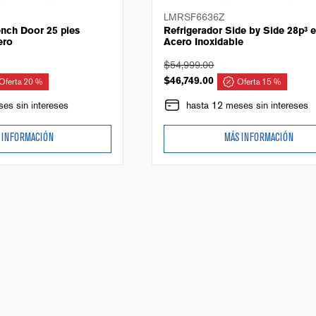
LMRSF6636Z
ench Door 25 pies
Refrigerador Side by Side 28p³ 
ero
Acero Inoxidable
$
54
,
999
.
00
Oferta
20 %
$
46
,
749
.
00
Oferta
15 %
es sin intereses
hasta 12 meses sin intereses
 INFORMACIÓN
MÁS INFORMACIÓN