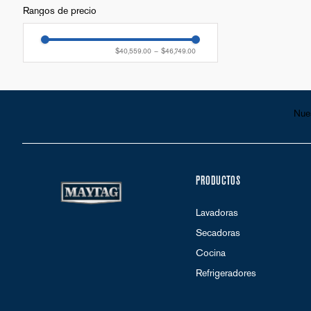
Rangos de precio
$40,559.00
–
$46,749.00
Nue
PRODUCTOS
Lavadoras
Secadoras
Cocina
Refrigeradores