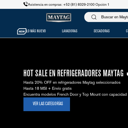
Asistencia en compras: +52 (81) 8329-2100 Opción 1
Buscar en Maytag
LO MÁS NUEVO
LAVADORAS
SECADORAS
C
HOT SALE EN REFRIGERADORES MAYTAG
Hasta 20% OFF en refrigeradores Maytag seleccionados
Hasta 18 MSI + Envío gratis
Encuentra modelos French Door y Top Mount con capacidad 
VER LAS CATEGORÍAS