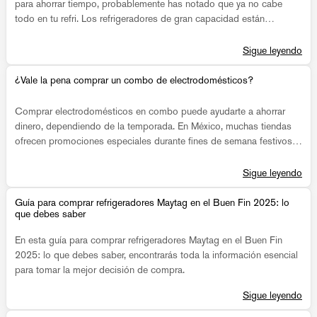
para ahorrar tiempo, probablemente has notado que ya no cabe
todo en tu refri. Los refrigeradores de gran capacidad están
diseñados para ofrecer el espacio y la organización que necesitas
para almacenar más alimentos sin sacrificar funcionalidad.
Sigue leyendo
¿Vale la pena comprar un combo de electrodomésticos?
Comprar electrodomésticos en combo puede ayudarte a ahorrar
dinero, dependiendo de la temporada. En México, muchas tiendas
ofrecen promociones especiales durante fines de semana festivos o
eventos como el Buen Fin o Hot Sale, incluyendo descuentos por la
compra de varios productos al mismo tiempo. Pero también hay
Sigue leyendo
formas de aprovechar ofertas durante todo el año, si sabes cuándo
y dónde buscar.
Guía para comprar refrigeradores Maytag en el Buen Fin 2025: lo
que debes saber
En esta guía para comprar refrigeradores Maytag en el Buen Fin
2025: lo que debes saber, encontrarás toda la información esencial
para tomar la mejor decisión de compra.
Sigue leyendo