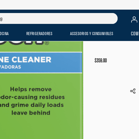
OCINA
REFRIGERADORES
ACCESORIOS Y CONSUMIBLES
COM
$
359
.
00
AFFRESH
5)
W105498
$
359
.
0
VER ME