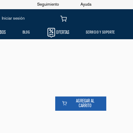
Seguimiento
Ayuda
Iniciar sesión
BOS
BLOG
OFERTAS
SERVICIO Y SOPORTE
 PASTILLAS LIMPIADORAS DE LAVADORAS (CARTÓN
46
0
AGREGAR AL
CARRITO
NSUALIDADES