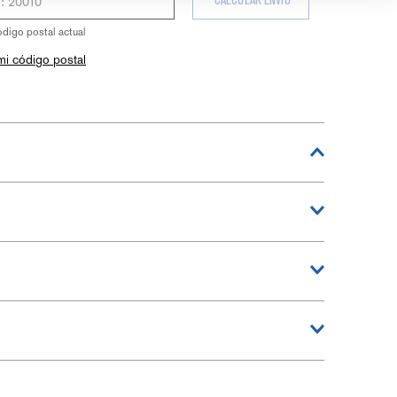
CALCULAR ENVÍO
ódigo postal actual
mi código postal
 especialmente formulado para eliminar
la, filtro y más— para fragmentar y
do el ciclo, ayudando a mantener tu
1
sador!) y ejecuta el ciclo más largo y de
o el primer día.
rontal, superior o de alta eficiencia
1
 de marca Whirlpool - Fáciles de usar -