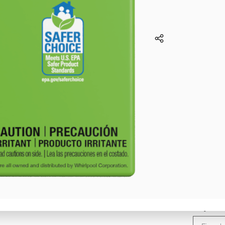
Paga
nues
Código Postal