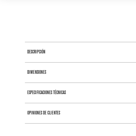
DESCRIPCIÓN
DIMENSIONES
Dale nueva vida a tu lavadora con l
¿Sabías que tu lavadora también necesi
los residuos y la suciedad que provocan
Estas potentes pastillas trabajan desde
ESPECIFICACIONES TÉCNICAS
remover las acumulaciones que no son fá
lavadora como nueva.
Usarlas es facilísimo: simplemente retir
mayor volumen. Luego, limpia cualquier r
OPINIONES DE CLIENTES
Con Affresh® puedes olvidarte de los mal
Características
(HE). Una limpieza mensual es todo lo qu
Affresh®: Una limpieza profunda en 