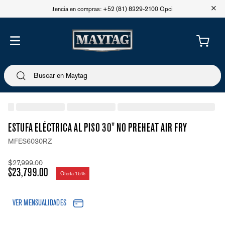
+
Asistencia en compras: +52 (81) 8329-2100 Opción 1
ESTUFA ELÉCTRICA AL PISO 30" NO PREHEAT AIR FRY
MFES6030RZ
$
27
,
999
.
00
$
23
,
799
.
00
Oferta
15%
VER MENSUALIDADES