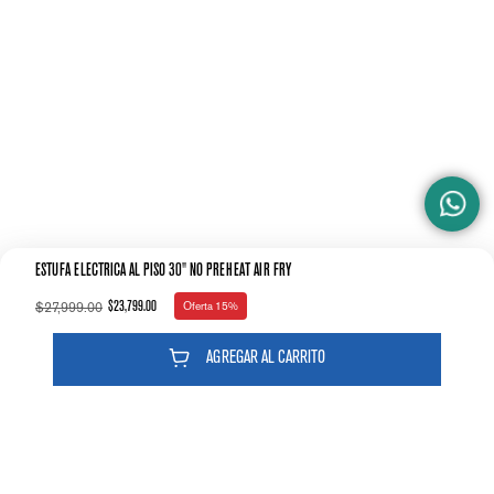
Ubicación de Controles de Horno
Respaldo
Cajón caliente del horno
Sí
Asador en la Cavidad
Superior central
Sistema de Cocción
Térmico
Tipo de Elemento de Convección
Ninguno
ESTUFA ELÉCTRICA AL PISO 30" NO PREHEAT AIR FRY
$
27
,
999
.
00
$
23
,
799
.
00
Oferta
15%
Medidas
AGREGAR AL CARRITO
Ancho
75.8
Altura
118.06
Profundidad