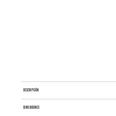
DESCRIPCIÓN
DIMENSIONES
Lavadora Maytag carga frontal Pet Pro 