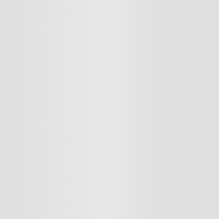
5
ANCHO CAJA
ale México
ora Maytag de carga frontal con tecnología Pet Pro, diseñada para ofrecer 
23
PESO CAJA
 Pro y aprovecha Hot Sale con tecnología especializada, desempeño y practi
Carga Frontal
PROFUNDIDAD CAJA
Pet pro option, pet pro filter, ext
warranty, direct drive motor, new
Sí
Sí
Sí