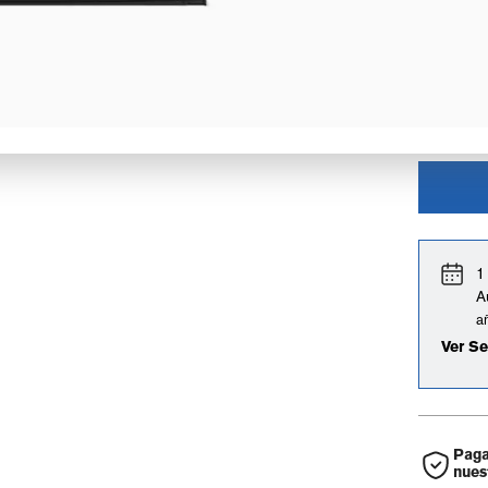
1
A
a
Ver Se
Paga
nues