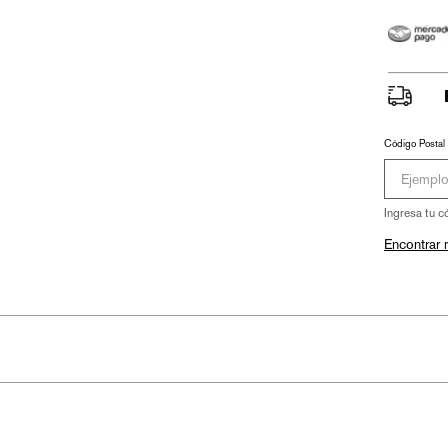
Código Postal
Ingresa tu c
Encontrar 
con Extra Power en Hot Sale 🔥