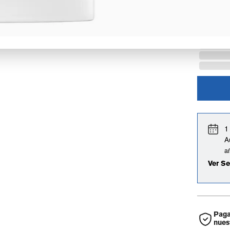
1
A
a
Ver Se
Paga
nues