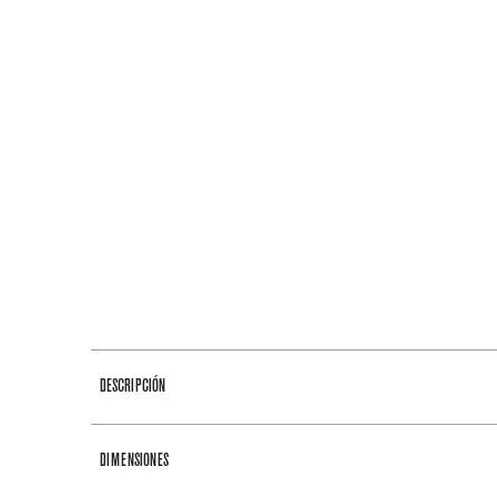
DESCRIPCIÓN
DIMENSIONES
Lavadora Maytag 22 kg de carga fro