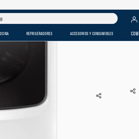
$
49
,
099
.
00
$
23
,
799
.
OCINA
REFRIGERADORES
ACCESORIOS Y CONSUMIBLES
COM
LAVADORA
SISTEMA
7MMHW6
$
49
,
099
.
0
$
23
,
799
VER ME