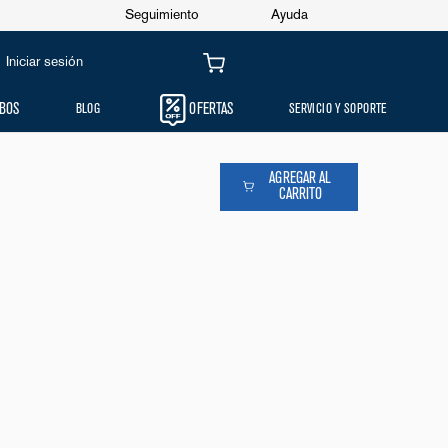
Seguimiento
Ayuda
Iniciar sesión
00
Oferta
52%
BOS
BLOG
OFERTAS
SERVICIO Y SOPORTE
AGREGAR AL
CARRITO
 CARGA FRONTAL 22KG ALTA EFICIENCIA HE
 EXTRA POWER BLANCO
621HW
0
.
00
Oferta
52%
NSUALIDADES