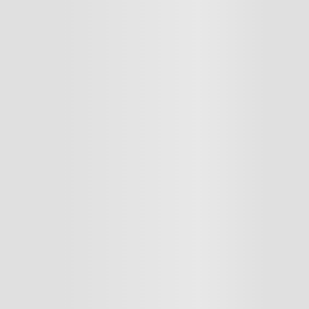
22
ANCHO CAJA
ora 22 kg para cargas pesadas.
 y vapor para mejores resultados.
Carga Frontal
tar malos olores en la ropa.
ras frontales más completas de Maytag.
PESO CAJA
2 kg.
stalación y servicios adicionales comunicate en nuestra
linea de WhatsAp
PROFUNDIDAD CAJA
Fan Fresh, Dispensador con Prec
Sí
Sí
No
No
Bloqueo de tapa