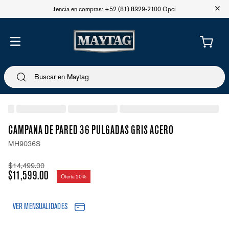
+
Asistencia en compras: +52 (81) 8329-2100 Opción 1
CAMPANA DE PARED 36 PULGADAS GRIS ACERO
MH9036S
$
14
,
499
.
00
$
11
,
599
.
00
Oferta
20%
VER MENSUALIDADES